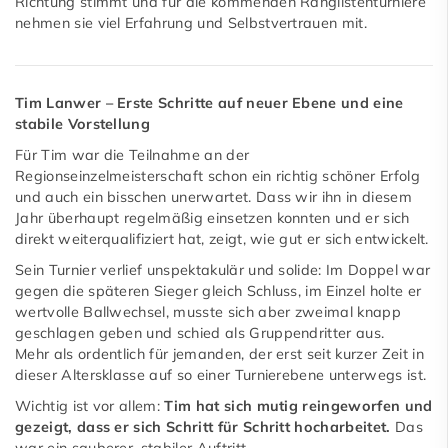
Richtung stimmt und für die kommenden Ranglistenturniere
nehmen sie viel Erfahrung und Selbstvertrauen mit.
Tim Lanwer – Erste Schritte auf neuer Ebene und eine
stabile Vorstellung
Für Tim war die Teilnahme an der
Regionseinzelmeisterschaft schon ein richtig schöner Erfolg
und auch ein bisschen unerwartet. Dass wir ihn in diesem
Jahr überhaupt regelmäßig einsetzen konnten und er sich
direkt weiterqualifiziert hat, zeigt, wie gut er sich entwickelt.
Sein Turnier verlief unspektakulär und solide: Im Doppel war
gegen die späteren Sieger gleich Schluss, im Einzel holte er
wertvolle Ballwechsel, musste sich aber zweimal knapp
geschlagen geben und schied als Gruppendritter aus.
Mehr als ordentlich für jemanden, der erst seit kurzer Zeit in
dieser Altersklasse auf so einer Turnierebene unterwegs ist.
Wichtig ist vor allem:
Tim hat sich mutig reingeworfen und
gezeigt, dass er sich Schritt für Schritt hocharbeitet.
Das
war ein sauberer, stabiler Auftritt.