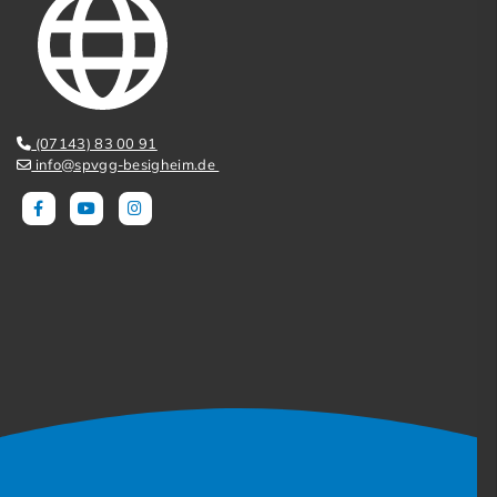
(07143) 83 00 91
info@spvgg-besigheim.de