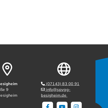
esigheim
(07143) 83 00 91
aße 9
info@spvgg-
esigheim
besigheim.de