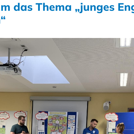
um das Thema „junges En
“