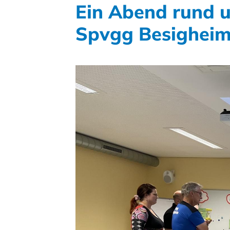
Ein Abend rund 
Spvgg Besigheim