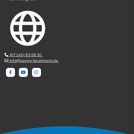
(07143) 83 00 91
info@spvgg-besigheim.de