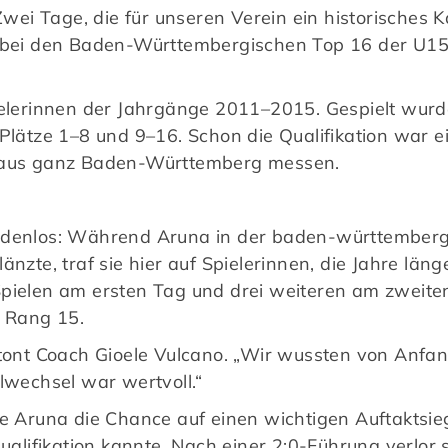
Zwei Tage, die für unseren Verein ein historisches K
 bei den Baden-Württembergischen Top 16 der U15 a
pielerinnen der Jahrgänge 2011–2015. Gespielt wurd
 Plätze 1–8 und 9–16. Schon die Qualifikation war e
n aus ganz Baden-Württemberg messen.
nadenlos: Während Aruna in der baden-württemberg
änzte, traf sie hier auf Spielerinnen, die Jahre län
Spielen am ersten Tag und drei weiteren am zweite
– Rang 15.
etont Coach Gioele Vulcano. „Wir wussten von Anfan
lwechsel war wertvoll.“
te Aruna die Chance auf einen wichtigen Auftaktsi
ualifikation kannte. Nach einer 2:0-Führung verlor s