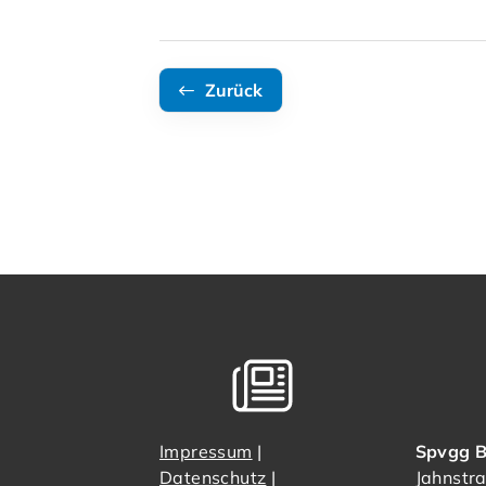
Zurück
Impressum
|
Spvgg B
Datenschutz
|
Jahnstr