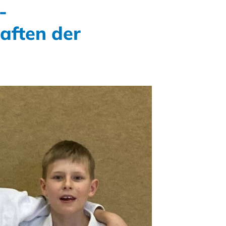
-
aften der