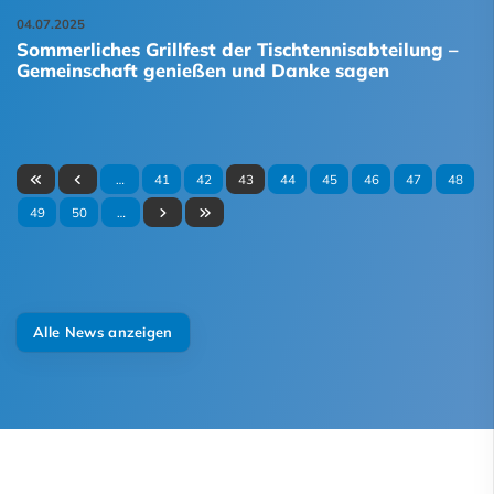
04.07.2025
Sommerliches Grillfest der Tischtennisabteilung –
Gemeinschaft genießen und Danke sagen
…
41
42
43
44
45
46
47
48
49
50
…
Alle News anzeigen