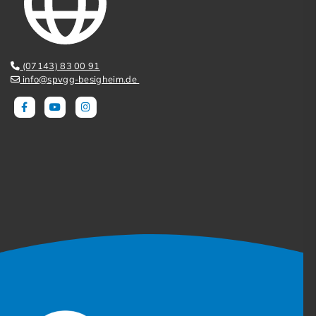
(07143) 83 00 91
info@spvgg-besigheim.de