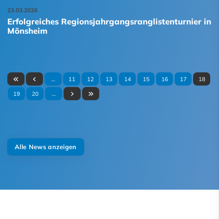
23.03.2026
Erfolgreiches Regionsjahrgangsranglistenturnier in
Mönsheim
…
11
12
13
14
15
16
17
18
19
20
…
Alle News anzeigen