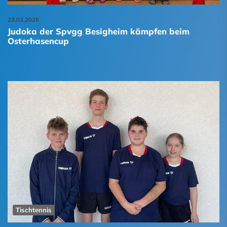
23.03.2026
Judoka der Spvgg Besigheim kämpfen beim
Osterhasencup
Tischtennis