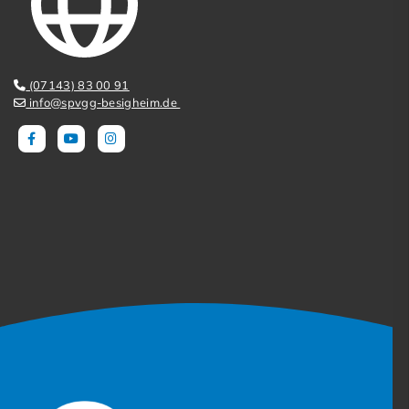
(07143) 83 00 91
info@spvgg-besigheim.de