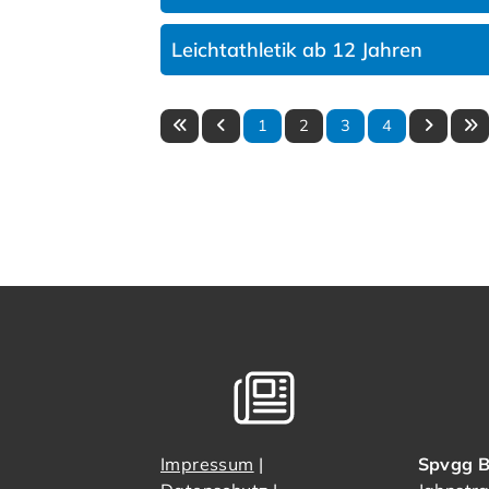
Leichtathletik ab 12 Jahren
1
2
3
4
Impressum
|
Spvgg B